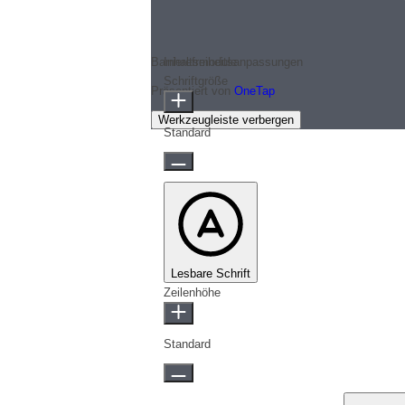
Barrierefreiheitsanpassungen
Inhaltsmodule
Schriftgröße
Präsentiert von
OneTap
Werkzeugleiste verbergen
Standard
Lesbare Schrift
Zeilenhöhe
Standard