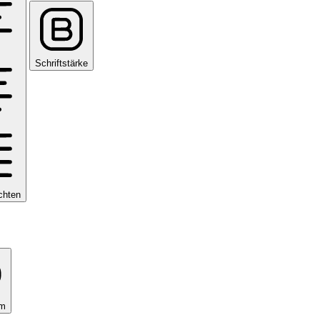
Schriftstärke
chten
om