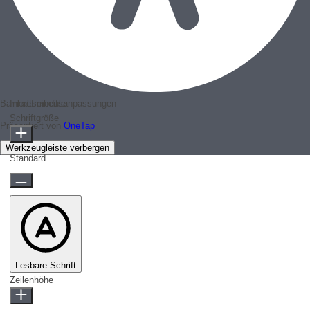
Barrierefreiheitsanpassungen
Inhaltsmodule
Schriftgröße
Präsentiert von
OneTap
Werkzeugleiste verbergen
Standard
Lesbare Schrift
Zeilenhöhe