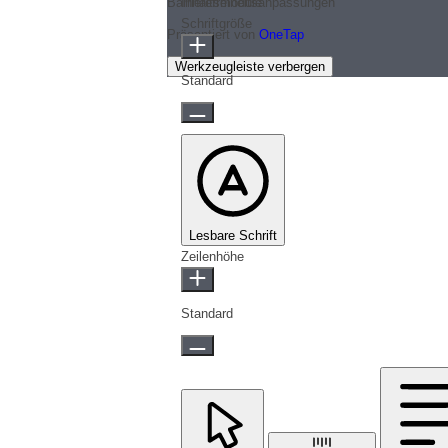
Barrierefreiheitsanpassungen
Inhaltsmodule
Schriftgröße
Präsentiert von
OneTap
Werkzeugleiste verbergen
Standard
Lesbare Schrift
Zeilenhöhe
Standard