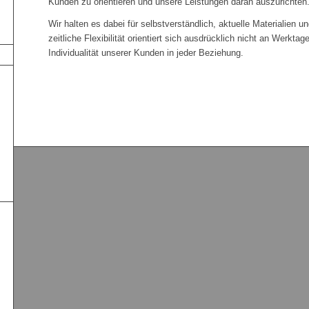
Kunden zu orientieren und unsere Leistungen daran auszurichten
Wir halten es dabei für selbstverständlich, aktuelle Materialien 
zeitliche Flexibilität orientiert sich ausdrücklich nicht an Werkt
Individualität unserer Kunden in jeder Beziehung.
.
.