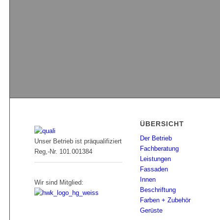
ÜBERSICHT
Der Betrieb
Unser Betrieb ist präqualifiziert
Fachberatung
Reg,-Nr. 101.001384
Leistungen
Fassaden
Innen
Wir sind Mitglied:
Beschriftung
Farben + Zubehör
Gerüste