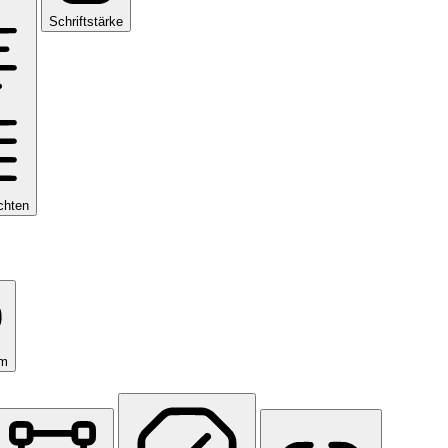
Schriftstärke
chten
om