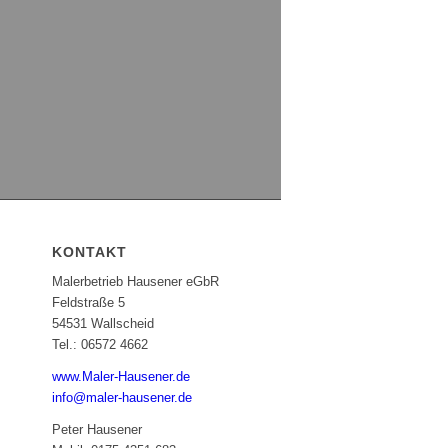
KONTAKT
Malerbetrieb Hausener eGbR
Feldstraße 5
54531 Wallscheid
Tel.: 06572 4662
www.Maler-Hausener.de
info@maler-hausener.de
Peter Hausener