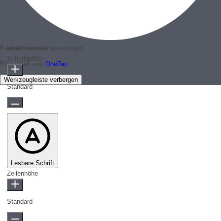
Barrierefreiheitsanpassungen
Inhaltsmodule
Schriftgröße
Präsentiert von
OneTap
Werkzeugleiste verbergen
Standard
Lesbare Schrift
Zeilenhöhe
Standard